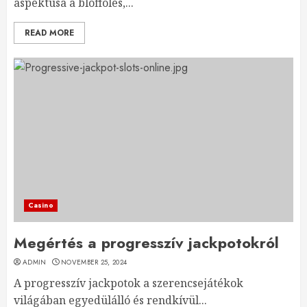
aspektusa a blöffölés,...
READ MORE
Casino
Megértés a progresszív jackpotokról
ADMIN
NOVEMBER 25, 2024
A progresszív jackpotok a szerencsejátékok
világában egyedülálló és rendkívül...