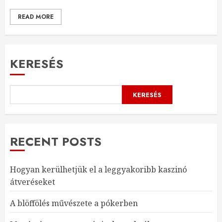
READ MORE
KERESÉS
KERESÉS
RECENT POSTS
Hogyan kerülhetjük el a leggyakoribb kaszinó
átveréseket
A blöffölés művészete a pókerben