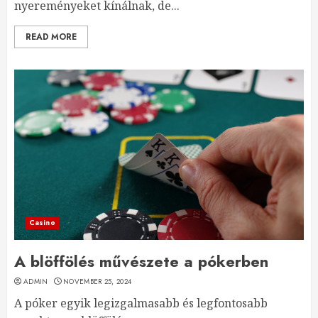
nyereményeket kínálnak, de...
READ MORE
Casino
A blöffölés művészete a pókerben
ADMIN
NOVEMBER 25, 2024
A póker egyik legizgalmasabb és legfontosabb